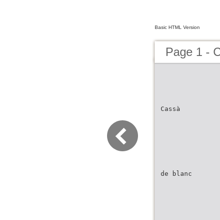
Basic HTML Version
Page 1 - 
Cassà
de blanc