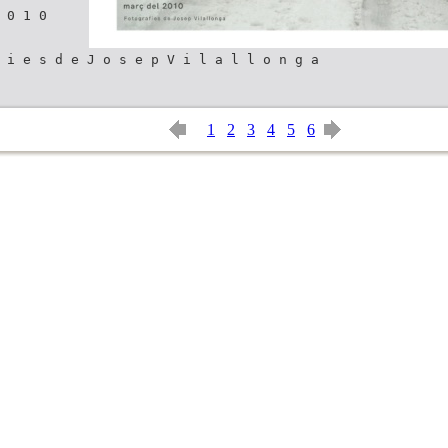
 0 1 0
 i e s d e J o s e p V i l a l l o n g a
1
2
3
4
5
6