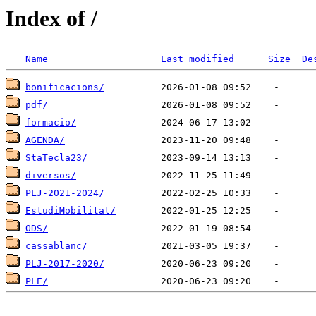
Index of /
Name
Last modified
Size
De
bonificacions/
pdf/
formacio/
AGENDA/
StaTecla23/
diversos/
PLJ-2021-2024/
EstudiMobilitat/
ODS/
cassablanc/
PLJ-2017-2020/
PLE/